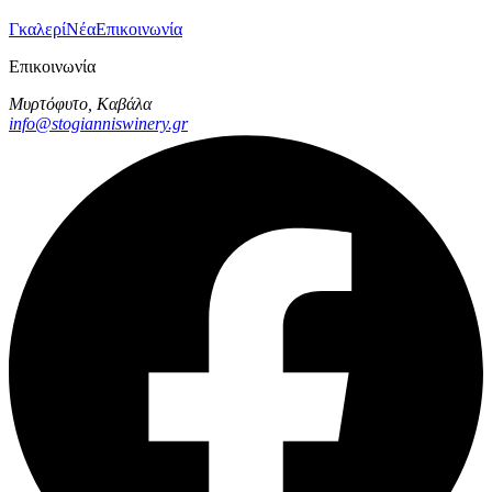
Γκαλερί
Νέα
Επικοινωνία
Επικοινωνία
Μυρτόφυτο, Καβάλα
info@stogianniswinery.gr