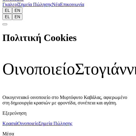
Γκαλερί
Σημεία Πώλησης
Νέα
Επικοινωνία
EL
EN
EL
EN
Πολιτική Cookies
Οινοποιείο
Στογιάνν
Οικογενειακό οινοποιείο στο Μυρτόφυτο Καβάλας, αφιερωμένο
στη δημιουργία κρασιών με φροντίδα, συνέπεια και αγάπη.
Εξερεύνηση
Κρασιά
Οινοποιείο
Σημεία Πώλησης
Μέσα