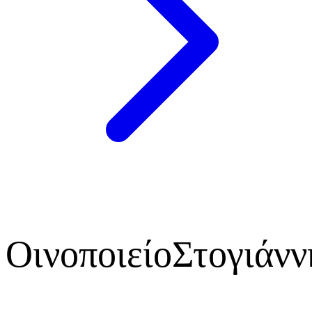
Οινοποιείο
Στογιάνν